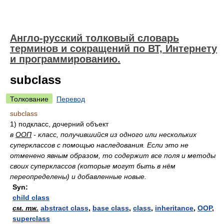
Англо-русский толковый словарь
терминов и сокращений по ВТ, Интернету
и программированию.
subclass
Толкование
Перевод
subclass
1)
подкласс, дочерний объект
в
ООП
- класс, получившийся из одного или нескольких
суперклассов с помощью наследования. Если это не
отменено явным образом, то содержит все поля и методы
своих суперклассов (которые могут быть в нём
переопределены) и добавленные новые.
Syn:
child class
см. тж.
abstract class
,
base class
,
class
,
inheritance
,
OOP
,
superclass