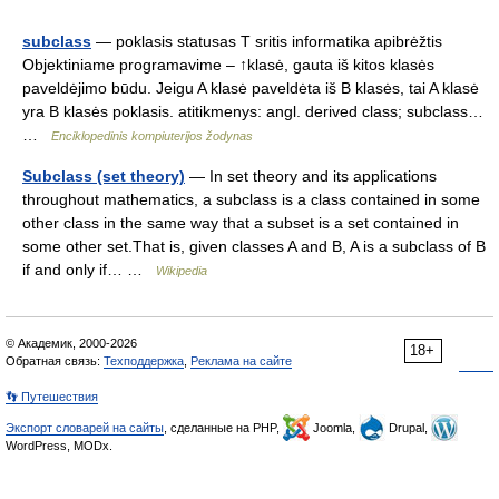
subclass
— poklasis statusas T sritis informatika apibrėžtis
Objektiniame programavime – ↑klasė, gauta iš kitos klasės
paveldėjimo būdu. Jeigu A klasė paveldėta iš B klasės, tai A klasė
yra B klasės poklasis. atitikmenys: angl. derived class; subclass…
…
Enciklopedinis kompiuterijos žodynas
Subclass (set theory)
— In set theory and its applications
throughout mathematics, a subclass is a class contained in some
other class in the same way that a subset is a set contained in
some other set.That is, given classes A and B, A is a subclass of B
if and only if… …
Wikipedia
© Академик, 2000-2026
18+
Обратная связь:
Техподдержка
,
Реклама на сайте
👣 Путешествия
Экспорт словарей на сайты
, сделанные на PHP,
Joomla,
Drupal,
WordPress, MODx.