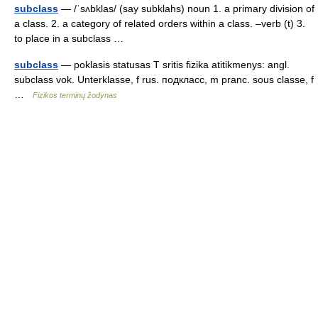
subclass
— /ˈsʌbklas/ (say subklahs) noun 1. a primary division of
a class. 2. a category of related orders within a class. –verb (t) 3.
to place in a subclass …
subclass
— poklasis statusas T sritis fizika atitikmenys: angl.
subclass vok. Unterklasse, f rus. подкласс, m pranc. sous classe, f
…
Fizikos terminų žodynas